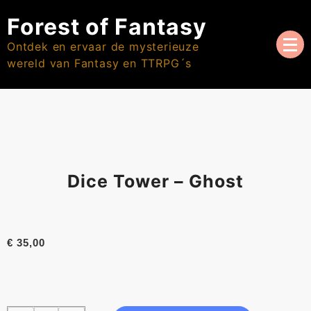
Skip
Forest of Fantasy
to
content
Ontdek en ervaar de mysterieuze
wereld van Fantasy en TTRPG´s
Dice Tower – Ghost
€
35,00