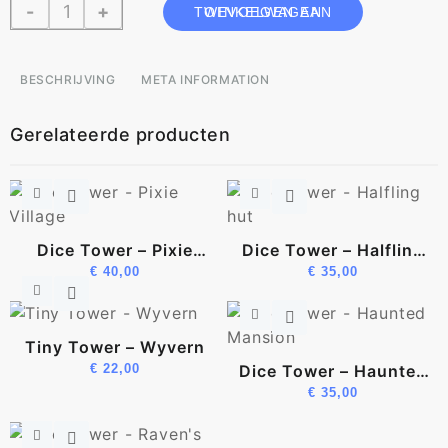
Dice
-
+
TOEVOEGEN AAN WINKELWAGEN
Tower
-
Ghost
BESCHRIJVING
META INFORMATION
aantal
Gerelateerde producten
Dice Tower – Pixie
Dice Tower – Halfling
Village
€
40,00
€
35,00
Hut
Tiny Tower – Wyvern
€
22,00
Dice Tower – Haunted
Mansion
€
35,00